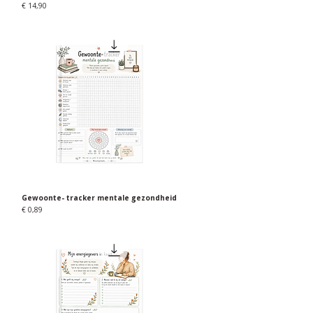
Prijs
€ 14,90
Gewoonte- tracker mentale gezondheid
Snel overzicht
Prijs
€ 0,89