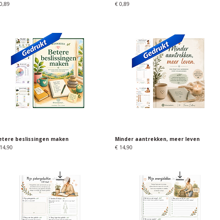
ijs
Prijs
0,89
€ 0,89
etere beslissingen maken
Snel overzicht
Minder aantrekken, meer leven
Snel overzicht
ijs
Prijs
14,90
€ 14,90