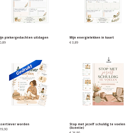
ijn piekergedachten uitdagen
Snel overzicht
Mijn energielekken in kaart
Snel overzicht
ijs
Prijs
0,89
€ 0,89
ssertiever worden
Snel overzicht
Stop met jezelf schuldig te voelen
Snel overzicht
(licentie)
ijs
19,90
Prijs
€ 26,90