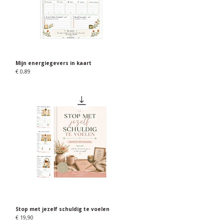
Mijn energiegevers in kaart
Snel overzicht
Prijs
€ 0,89
Stop met jezelf schuldig te voelen
Snel overzicht
Prijs
€ 19,90