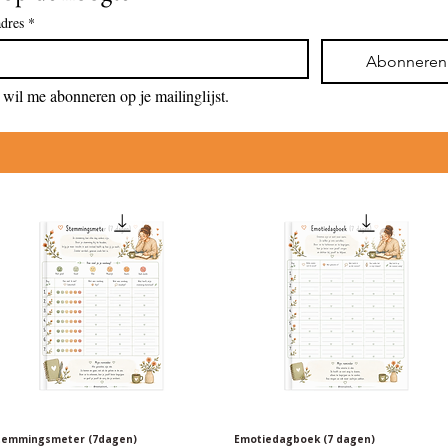
dres
*
Abonneren
 wil me abonneren op je mailinglijst.
temmingsmeter (7dagen)
Snel overzicht
Emotiedagboek (7 dagen)
Snel overzicht