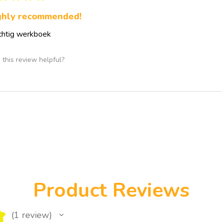
reflectievragen, schri
ghly recommended!
oefeningen die zowel b
worden ingezet.
chtig werkboek
Hierdoor vormt het ee
begeleidingstrajecten
this review helpful?
• laag zelfbeeld
• perfectionisme
• faalangst
• burn-out en stresskl
• people pleasing
• emotionele verwaar
• parentificatie
• herstel na narcistisc
• hechtingsproblemati
• identiteitsontwikkeli
Product Reviews
Dankzij de toegankeli
met de opdrachten aan
diepgang biedt om the
★
te verdiepen.
1
review
1