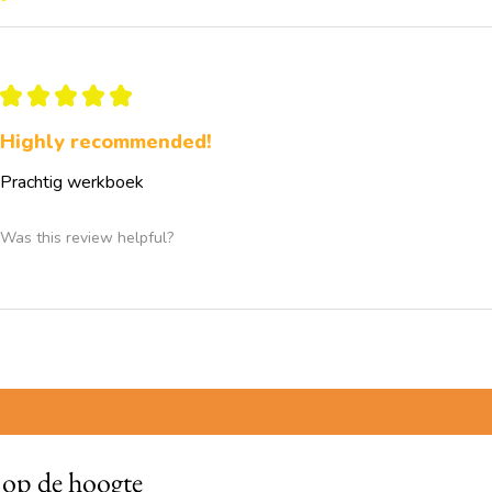
Dit werkboek helpt clië
beter te begrijpen, m
relatie met zichzelf o
★
★
★
★
★
Want duurzame verande
jezelf te worden, maar
Highly recommended!
begrip, mildheid en em
Prachtig werkboek
Inclusief professionele 
onbeperkt ingezet kan
begeleiding, conform 
Was this review helpful?
f op de hoogte