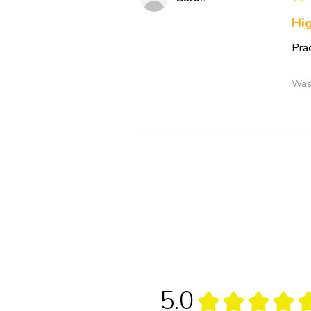
Hi
Pra
Was 
5.0
★
★
★
★