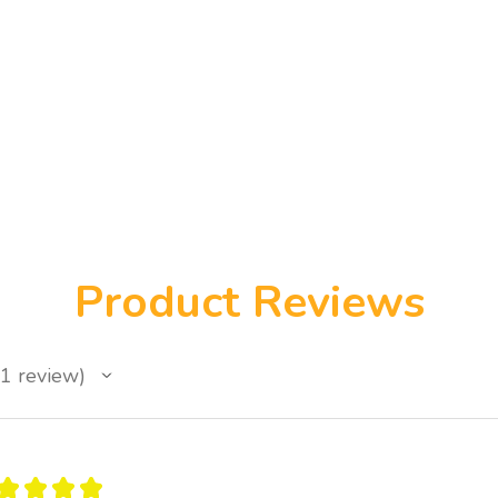
dat hulpverleners onde
worstelen met hardnekk
Het werkboek combinee
verschillende eviden
cognitieve gedragsth
Therapy (ACT), zelfco
psychologie en innerli
De oefeningen helpen 
• hun innerlijke critic
• inzicht te krijgen in
Product Reviews
• beperkende boodsch
• perfectionistische p
• onderliggende angste
• negatieve zelfbeeld
1
review
• meer zelfcompassie 
• een gezondere en on
bouwen
★
★
★
★
Het werkboek bevat e