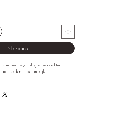
Nu kopen
ern van veel psychologische klachten
 aanmelden in de praktijk.
 faalangst, onzekerheid, people pleasing,
t, chronische schuldgevoelens en een laag
een bijzonder actieve innerlijke criticus.
nd streng zijn voor zichzelf, ervaren vaak
uccessen te erkennen, grenzen te stellen,
f zichzelf met mildheid te behandelen.
us
is een praktisch en diepgaand werkboek