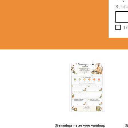
E-maila
Ik
Stemmingsmeter voor vandaag
Snel overzicht
S