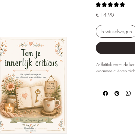
★
★
★
★
★
1
Prijs
€ 14,90
In winkelwagen
Zelfkritiek vormt de k
waarmee cliënten zich
Achter perfectionisme,
uitstelgedrag, burn-ou
zelfbeeld schuilt vaak 
Cliënten die voortdure
moeilijkheden om hun s
fouten te accepteren o
Tem Je Innerlijke Critic