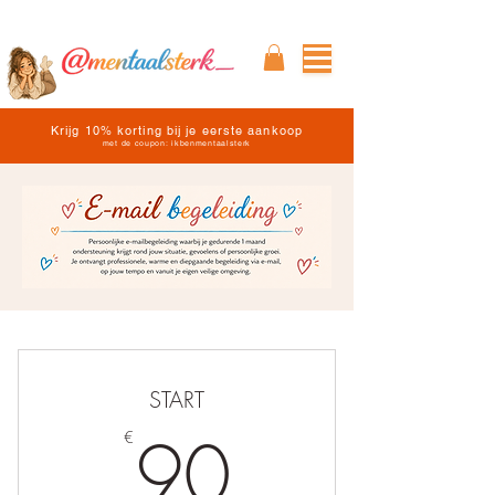
Krijg 10% korting bij je eerste aankoop
met de coupon: ikbenmentaalsterk
START
90€
90
€