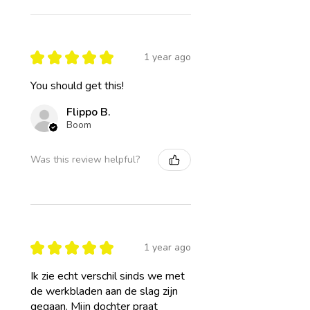
★
★
★
★
★
1 year ago
You should get this!
Flippo B.
Boom
Was this review helpful?
★
★
★
★
★
1 year ago
Ik zie echt verschil sinds we met
de werkbladen aan de slag zijn
gegaan. Mijn dochter praat