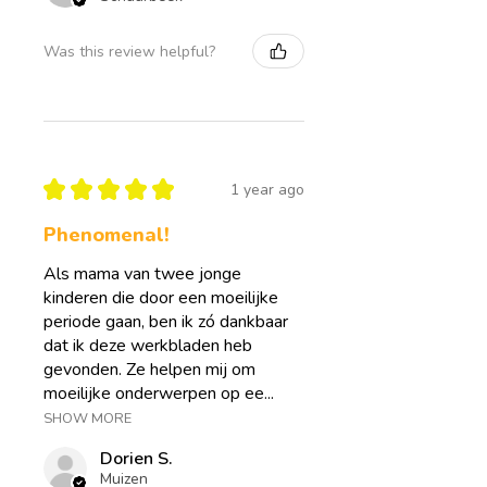
onmiddellijk downloadbaar en
onbeperkt printbaar voor eigen gebruik
thuis. Zo kan je eenvoudig de oefeningen
Was this review helpful?
kiezen die op dat moment het beste
aansluiten bij wat jouw kind nodig heeft.
Wanneer kinderen leren begrijpen wat
ze voelen, gebeurt er iets heel
★
★
★
★
★
waardevols. Ze voelen zich minder
1 year ago
“raar” of alleen met hun emoties. Ze leren
dat gevoelens mogen bestaan én dat ze
Phenomenal!
ermee kunnen omgaan. En precies
Als mama van twee jonge
daarin groeit zelfvertrouwen, emotionele
kinderen die door een moeilijke
rust en veerkracht.
periode gaan, ben ik zó dankbaar
dat ik deze werkbladen heb
gevonden. Ze helpen mij om
moeilijke onderwerpen op ee...
SHOW MORE
Dorien S.
Muizen