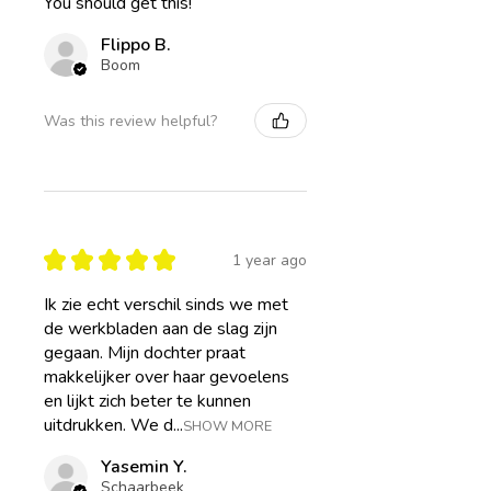
You should get this!
kinderen die:
snel overprikkeld raken
Flippo B.
sterk reageren op veranderingen
Boom
moeite hebben met gevoelens uiten
piekeren of onzeker zijn
Was this review helpful?
gevoelig zijn voor spanningen
rondom hen
extra ondersteuning kunnen gebruiken
tijdens moeilijke periodes zoals een
scheiding, verlies of veranderingen op
school
★
★
★
★
★
1 year ago
De werkbladen kunnen thuis gebruikt
Ik zie echt verschil sinds we met
worden op eigen tempo en zonder druk.
de werkbladen aan de slag zijn
Sommige kinderen maken graag
gegaan. Mijn dochter praat
meerdere oefeningen na elkaar, terwijl
makkelijker over haar gevoelens
anderen af en toe een blad nodig
en lijkt zich beter te kunnen
hebben na een moeilijke dag. Alles mag
uitdrukken. We d...
stap voor stap gebeuren.
SHOW MORE
Yasemin Y.
De bundel is volledig digitaal,
Schaarbeek