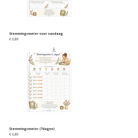
Stemmingsmeter voor vandaag
Prijs
€ 0,89
Stemmingsmeter (7dagen)
Prijs
€ 0,89