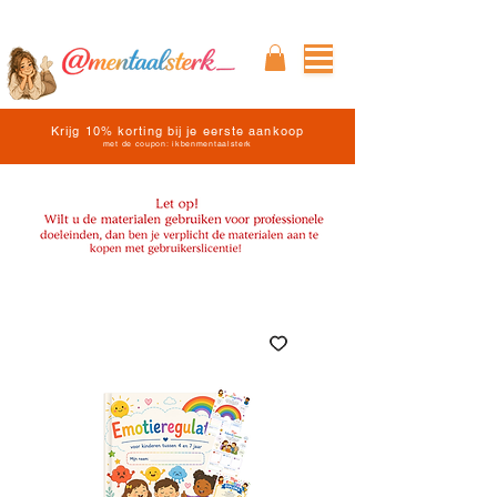
Krijg 10% korting bij je eerste aankoop
met de coupon: ikbenmentaalsterk