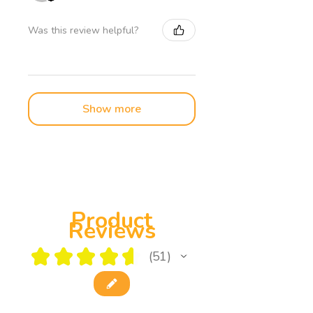
Was this review helpful?
Show more
Product
Reviews
★
★
★
★
★
51
51