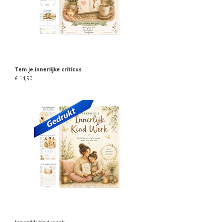
Tem je innerlijke criticus
Prijs
€ 14,90