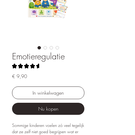
Emotieregulatie
★
★
★
★
★
51
Prijs
€ 9,90
In winkelwagen
Nu kopen
Sommige kinderen voelen zó veel tegelijk
dat ze zelf niet goed begrijpen wat er