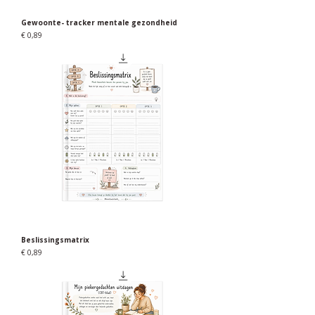
Gewoonte- tracker mentale gezondheid
Prijs
€ 0,89
Beslissingsmatrix
Prijs
€ 0,89