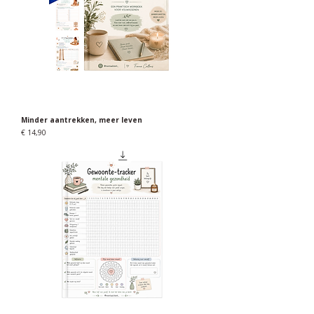
Minder aantrekken, meer leven
Prijs
€ 14,90