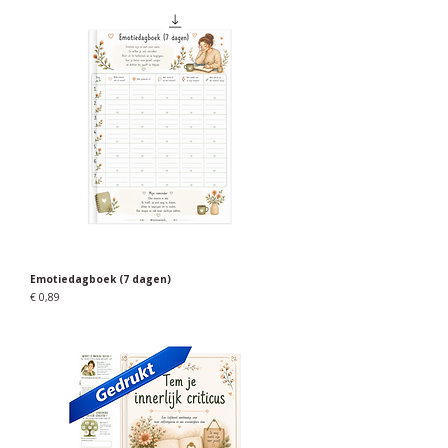
Emotiedagboek (7 dagen)
Prijs
€ 0,89