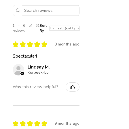
1 - 6 of 51
Sort
reviews
By:
★
★
★
★
★
8 months ago
Spectacular!
Lindsay M.
Korbeek-Lo
Was this review helpful?
★
★
★
★
★
9 months ago