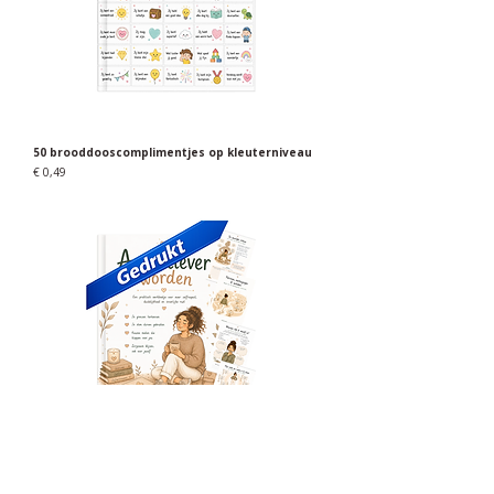
50 brooddooscomplimentjes op kleuterniveau
Prijs
€ 0,49
Assertiever worden