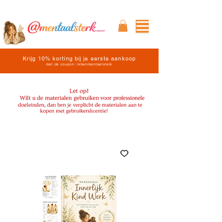
Krijg 10% korting bij je eerste aankoop
met de coupon: ikbenmentaalsterk