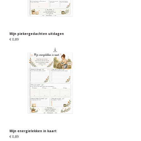
Mijn piekergedachten uitdagen
Prijs
€ 0,89
Mijn energielekken in kaart
Prijs
€ 0,89