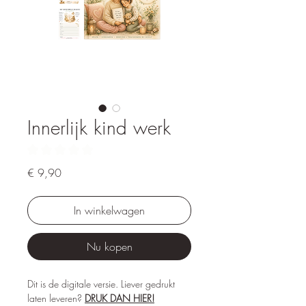
Innerlijk kind werk
★
★
★
★
★
0
Prijs
€ 9,90
In winkelwagen
Nu kopen
Dit is de digitale versie. Liever gedrukt
laten leveren?
DRUK DAN HIER!