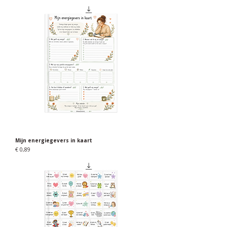
Mijn energiegevers in kaart
Prijs
€ 0,89