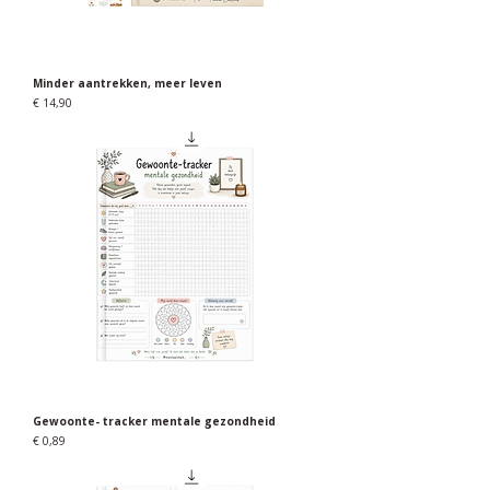
Minder aantrekken, meer leven
Prijs
€ 14,90
Gewoonte- tracker mentale gezondheid
Prijs
€ 0,89