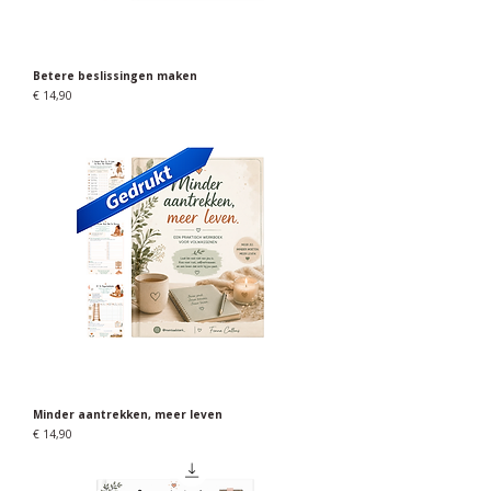
Betere beslissingen maken
Prijs
€ 14,90
Minder aantrekken, meer leven
Prijs
€ 14,90