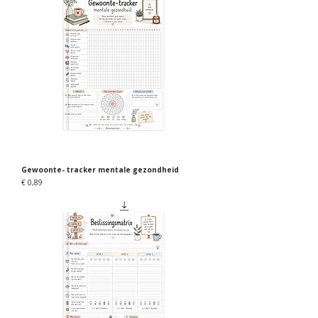
Gewoonte- tracker mentale gezondheid
Prijs
€ 0,89