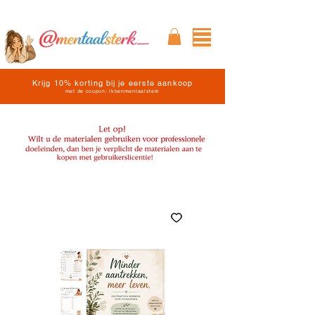
Krijg 10% korting bij je eerste aankoop
met de coupon: ikbenmentaalsterk