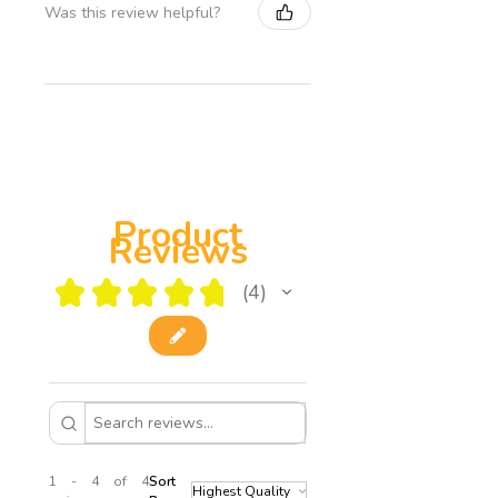
Was this review helpful?
Product
Reviews
★
★
★
★
★
4
4
1 - 4 of 4
Sort