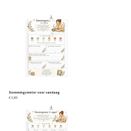
Stemmingsmeter voor vandaag
Prijs
€ 0,89