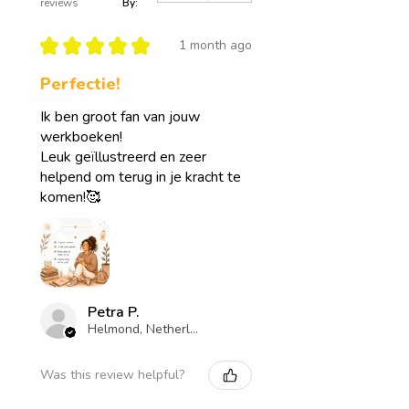
reviews
By:
★
★
★
★
★
1 month ago
Perfectie!
Ik ben groot fan van jouw
werkboeken!
Leuk geïllustreerd en zeer
helpend om terug in je kracht te
komen!🥰
Petra P.
Helmond, Netherlands
Was this review helpful?