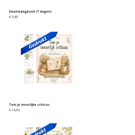
Emotiedagboek (7 dagen)
Prijs
€ 0,89
Tem je innerlijke criticus
Prijs
€ 14,90