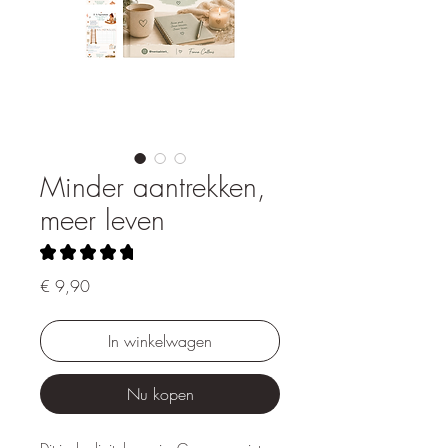
Minder aantrekken,
meer leven
★
★
★
★
★
4
Prijs
€ 9,90
In winkelwagen
Nu kopen