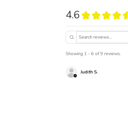
4.6
★
★
★
★
Showing 1 - 6 of 9 reviews.
Judith S.