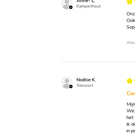
Anne- L.
★
Kampenhout
Onz
Ook 
Sop
Was 
Noélie K.
★
Stevoort
Co
Mij
We 
het 
ik 
in p