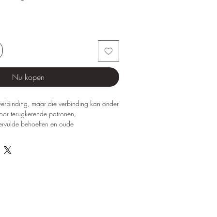
Nu kopen
t verbinding, maar die verbinding kan onder
oor terugkerende patronen,
ervulde behoeften en oude
pels zoeken vaak hulp omdat ze elkaar
en, ondanks de aanwezigheid van liefde en
tbreekt is structuur, taal en inzicht.
oeikoffer
werd ontwikkeld om
pgaande en tegelijk praktische methodische
en bij het begeleiden van koppels. Deze
lpt om patronen zichtbaar te maken,
pen en emotionele veiligheid te herstellen.