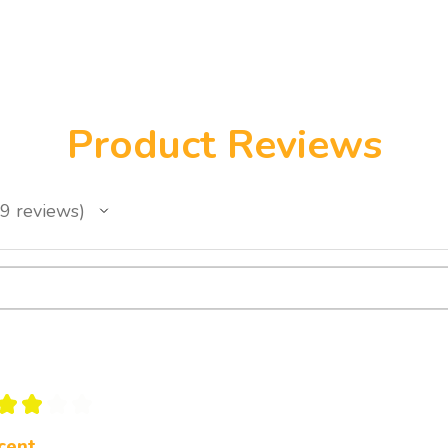
De groeikoffer bevat 
werkbladen, reflectie
educatieve modules die
relatiecoaching en in
relatieproblematiek.
Product Reviews
De inhoud is opgebouw
gezonde en duurzame 
Communicatie
9
reviews
Werkvormen rond actie
conflictvaardigheden, 
versterken van wederzi
Emotionele verbonden
Oefeningen rond liefde
intimiteit en het lere
Zelfontwikkeling binne
Reflecties rond triggers
feedbackvaardigheden
★
★
★
★
reactiepatronen.
Praktische samenwerk
cent.