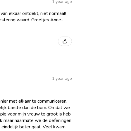
1 year ago
an elkaar ontdekt, niet normaal!
 bij diverse therapeutische kaders,
vestering waard. Groetjes Anne-
ositieve psychologie,
en systeemtheorie. Het materiaal is
d, maar zo geformuleerd dat koppels het
nen begrijpen en toepassen.
e binnen 48 uur toegang tot een
le mapstructuur waarin alle documenten
oaden, af te drukken of digitaal te delen
nline of blended care trajecten.
1 year ago
g Groeikoffer beschik je over een
wde en therapeutisch gefundeerde toolkit
t, structureert en versterkt, en die koppels
stellen van veiligheid, begrip en duurzame
ier met elkaar te communiceren.
delijk barste dan de bom. Omdat we
pie voor mijn vrouw te groot is heb
lijk maar naarmate we de oefeningen
n eindelijk beter gaat. Veel kwam