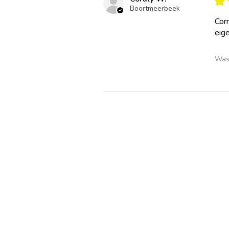
★
Boortmeerbeek
Cor
eig
Was 