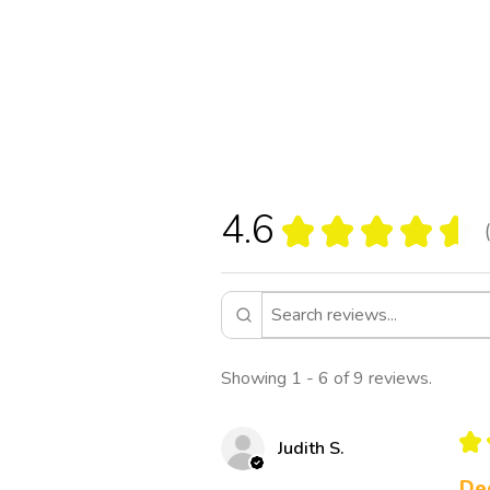
4.6
★
★
★
★
★
9
Showing 1 - 6 of 9 reviews.
★
Judith S.
De