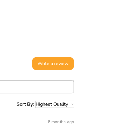
een zorgvuldig samengestelde verzameling
oefeningen, duo-opdrachten en psycho-
 inzetbaar zijn binnen relatietherapie,
dividuele begeleiding rond
d rond vijf fundamentele pijlers van
relaties:
Write a review
f luisteren, ik-boodschappen,
herstelgesprekken, erkenning en het
jds begrip.
heid
stalen, emotionele veiligheid, vertrouwen,
n verwoorden van behoeften en verlangens.
Sort By:
n de relatie
, hechtingsstijlen, zelfbeeld, stressregulatie,
 en het doorbreken van automatische
8 months ago
ing