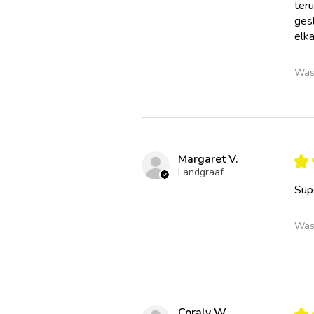
teru
gesl
elka
Was 
Margaret V.
★
Landgraaf
Supe
Was 
Coraly W.