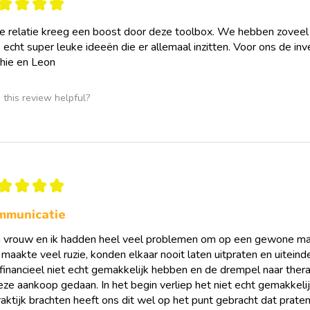
★
★
★
★
komen
e relatie kreeg een boost door deze toolbox. We hebben zoveel v
De methodiek sluit aan
echt super leuke ideeën die er allemaal inzitten. Voor ons de in
waaronder CGT, EFT, p
communicatiemodellen 
hie en Leon
inhoudelijk verdiepen
zonder weerstand kun
this review helpful?
Na aankoop ontvang j
overzichtelijke digita
klaarstaan om te downl
binnen face-to-face, o
★
★
★
★
Met de Relatiecoachin
professioneel opgebou
mmunicatie
die je trajecten verdiep
ondersteunt in het her
n vrouw en ik hadden heel veel problemen om op een gewone man
verbondenheid.
maakte veel ruzie, konden elkaar nooit laten uitpraten en uitein
financieel niet echt gemakkelijk hebben en de drempel naar thera
deze aankoop gedaan. In het begin verliep het niet echt gemakke
raktijk brachten heeft ons dit wel op het punt gebracht dat prate