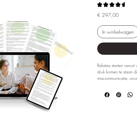
★
★
★
★
★
9
Prijs
€ 297,00
In winkelwagen
Relaties starten vanui
druk komen te staan d
miscommunicatie, onv
hechtingswonden. Kop
niet meer écht bereik
goede intenties. Wat on
De
Relatiecoaching Gr
professionals een die
ondersteuning te bied
uitgebreide toolkit he
communicatie te verdie