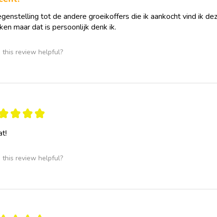
Concrete tools rond ta
gezamenlijke besluitv
egenstelling tot de andere groeikoffers die ik aankocht vind ik de
de relatie.
en maar dat is persoonlijk denk ik.
Gezin van herkomst
Verdiepende opdrachte
this review helpful?
oorspronkelijke rollen
maken en waar nodig t
Daarnaast bevat de gr
verbindende duo-oefen
werkvormen, toekomstp
ideaal als aanvulling 
★
★
★
★
koppels ondersteunen i
sessies door.
t!
De toolbox is flexibel 
als gestructureerde
this review helpful?
als verdiepende int
als huiswerkmodule 
als ondersteuning b
conflictsituaties
als praktische houv