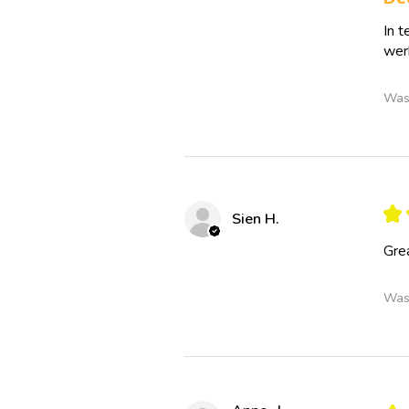
In t
werk
Was 
★
Sien H.
Grea
Was 