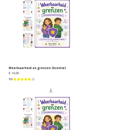
Weerbaarheid en grenzen (licentie)
Prijs
€ 14,90
5.0
★
★
★
★
★
1
1