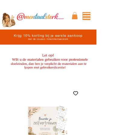
Krijg 10% korting bij je eerste aankoop
met de coupon: ikbenmentaalsterk