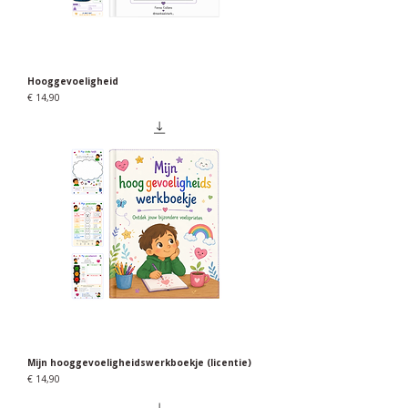
Hooggevoeligheid
Prijs
€ 14,90
Mijn hooggevoeligheidswerkboekje (licentie)
Prijs
€ 14,90