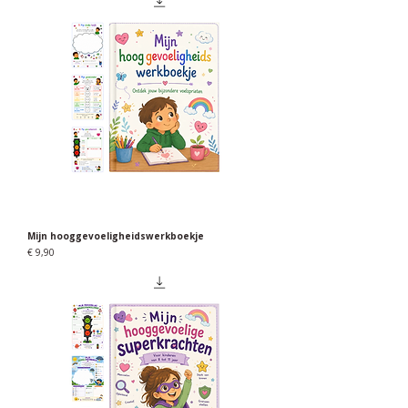
Mijn hooggevoeligheidswerkboekje
Prijs
€ 9,90