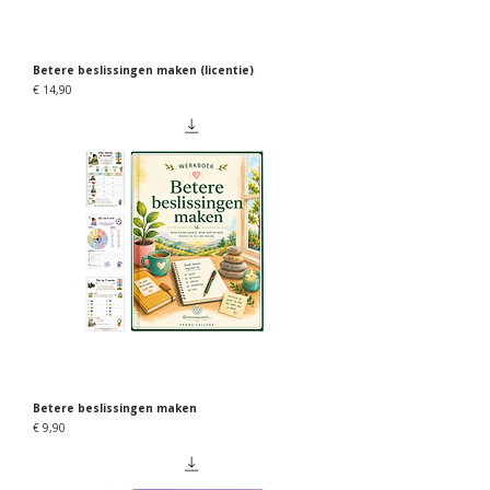
Betere beslissingen maken (licentie)
Prijs
€ 14,90
Betere beslissingen maken
Prijs
€ 9,90