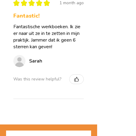
★
★
★
★
★
1 month ago
aansluit bij hun praktijk en doelgroep.
Fantastic!
Met deze bundel haal je niet zomaar
losse oefeningen in huis, maar een
Fantastische werkboeken. Ik zie
professioneel opgebouwde tool die
er naar uit ze in te zetten in mijn
cliënten stap voor stap helpt groeien in
praktijk. Jammer dat ik geen 6
zelfvertrouwen, zelfinzicht en emotionele
sterren kan geven!
veerkracht.
Sarah
Was this review helpful?