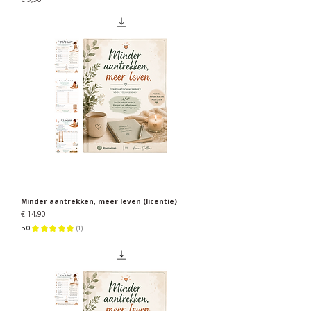
Minder aantrekken, meer leven (licentie)
Prijs
€ 14,90
5.0
★
★
★
★
★
1
1