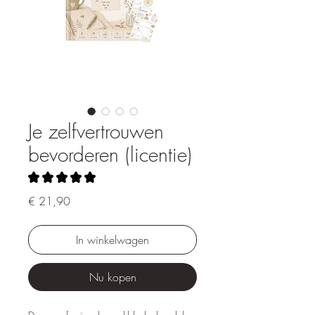
Je zelfvertrouwen
bevorderen (licentie)
★
★
★
★
★
2
Prijs
€ 21,90
In winkelwagen
Nu kopen