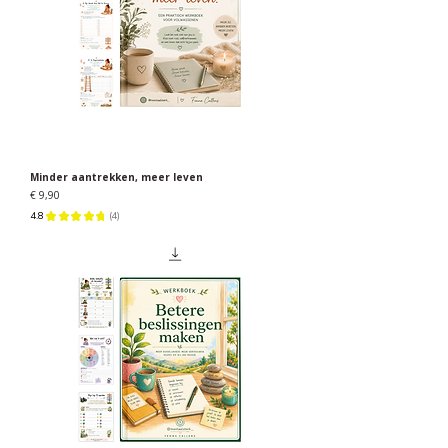
Minder aantrekken, meer leven
Prijs
€ 9,90
4.8
★
★
★
★
★
4
4