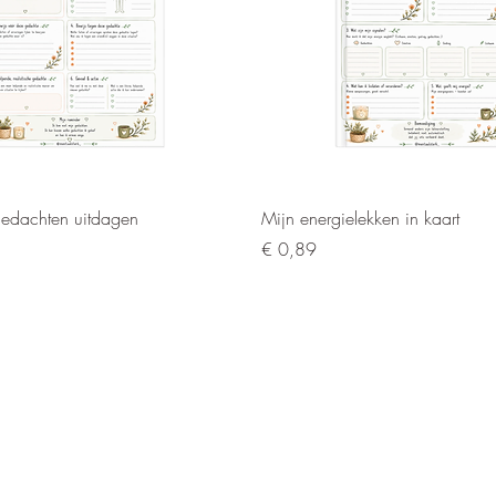
Snel overzicht
Snel overzicht
gedachten uitdagen
Mijn energielekken in kaart
Prijs
€ 0,89