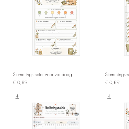
Snel overzicht
Stemmingsmeter voor vandaag
Stemmingsme
Prijs
Prijs
€ 0,89
€ 0,89