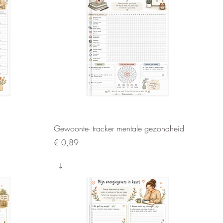
Snel overzicht
Gewoonte- tracker mentale gezondheid
Prijs
€ 0,89