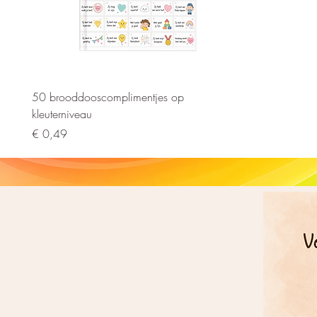
Snel overzicht
50 brooddooscomplimentjes op
kleuterniveau
Prijs
€ 0,49