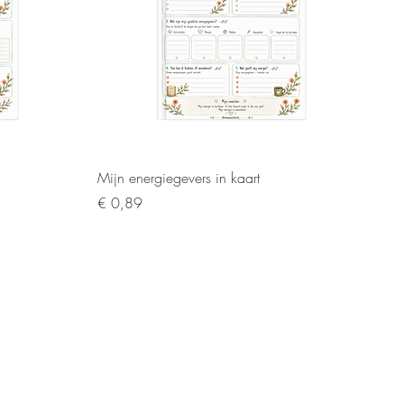
Snel overzicht
Mijn energiegevers in kaart
Prijs
€ 0,89