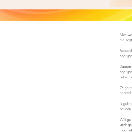
Alles wa
die zegt
Persoon
begrijpe
Daarom m
begrijpe
het echt
Of ge nu
gemaakt 
Ik geloo
houden 
Wilt ge
vindt g
maar iet