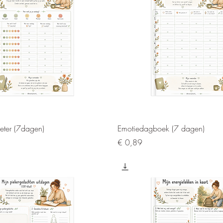
Snel overzicht
Snel overzicht
ter (7dagen)
Emotiedagboek (7 dagen)
Prijs
€ 0,89