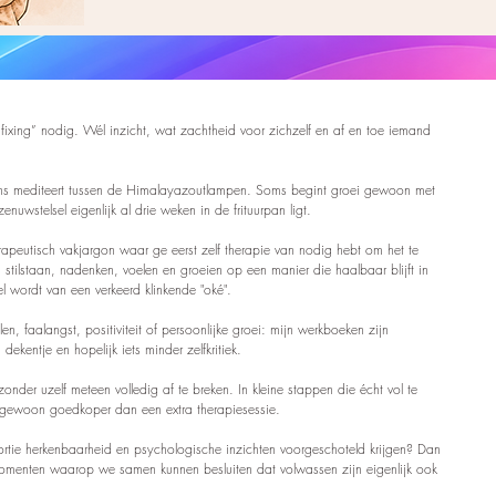
fixing” nodig. Wél inzicht, wat zachtheid voor zichzelf en af en toe iemand
rgens mediteert tussen de Himalayazoutlampen. Soms begint groei gewoon met
nuwstelsel eigenlijk al drie weken in de frituurpan ligt.
rapeutisch vakjargon waar ge eerst zelf therapie van nodig hebt om het te
 stilstaan, nadenken, voelen en groeien op een manier die haalbaar blijft in
l wordt van een verkeerd klinkende "oké".
len, faalangst, positiviteit of persoonlijke groei: mijn werkboeken zijn
kentje en hopelijk iets minder zelfkritiek.
 zonder uzelf meteen volledig af te breken. In kleine stappen die écht vol te
en gewoon goedkoper dan een extra therapiesessie.
rtie herkenbaarheid en psychologische inzichten voorgeschoteld krijgen? Dan
 momenten waarop we samen kunnen besluiten dat volwassen zijn eigenlijk ook