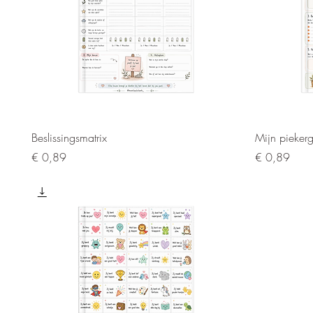
Snel overzicht
Beslissingsmatrix
Mijn pieker
Prijs
Prijs
€ 0,89
€ 0,89