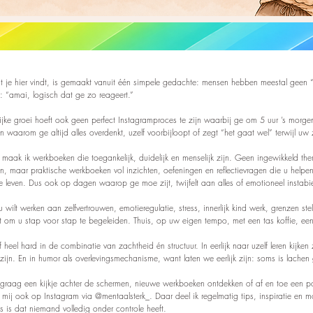
t je hier vindt, is gemaakt vanuit één simpele gedachte: mensen hebben meestal geen “
: “amai, logisch dat ge zo reageert.”
lijke groei hoeft ook geen perfect Instagramproces te zijn waarbij ge om 5 uur ’s mo
n waarom ge altijd alles overdenkt, uzelf voorbijloopt of zegt “het gaat wel” terwijl uw ze
aak ik werkboeken die toegankelijk, duidelijk en menselijk zijn. Geen ingewikkeld the
n, maar praktische werkboeken vol inzichten, oefeningen en reflectievragen die u helpen
e leven. Dus ook op dagen waarop ge moe zijt, twijfelt aan alles of emotioneel instabie
 wilt werken aan zelfvertrouwen, emotieregulatie, stress, innerlijk kind werk, grenzen stel
om u stap voor stap te begeleiden. Thuis, op uw eigen tempo, met een tas koffie, een de
f heel hard in de combinatie van zachtheid én structuur. In eerlijk naar uzelf leren kijken
zijn. En in humor als overlevingsmechanisme, want laten we eerlijk zijn: soms is lach
 graag een kijkje achter de schermen, nieuwe werkboeken ontdekken of af en toe een po
e mij ook op Instagram via @mentaalsterk_. Daar deel ik regelmatig tips, inspiratie en
s is dat niemand volledig onder controle heeft.