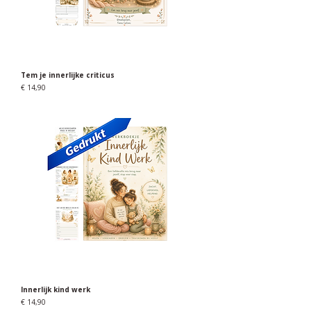
Tem je innerlijke criticus
Prijs
€ 14,90
Innerlijk kind werk
Prijs
€ 14,90