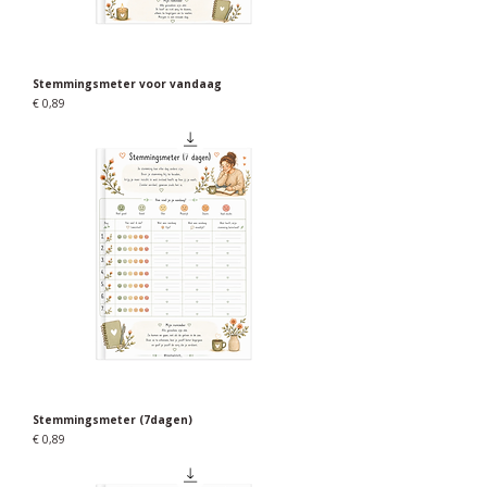
Stemmingsmeter voor vandaag
Prijs
€ 0,89
Stemmingsmeter (7dagen)
Prijs
€ 0,89