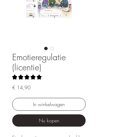
Emotieregulatie
(licentie)
★
★
★
★
★
1
Prijs
€ 14,90
In winkelwagen
Nu kopen