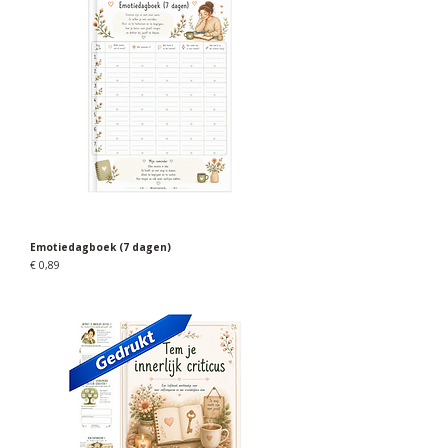
Emotiedagboek (7 dagen)
Prijs
€ 0,89