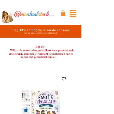
Krijg 10% korting bij je eerste aankoop
met de coupon: ikbenmentaalsterk