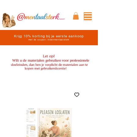
Krijg 10% korting bij je eerste aankoop
met de coupon: ikbenmentaalsterk