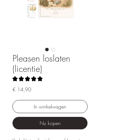
Pleasen loslaten
(licentie)
★
★
★
★
★
1
Prijs
€ 14,90
In winkelwagen
Nu kopen