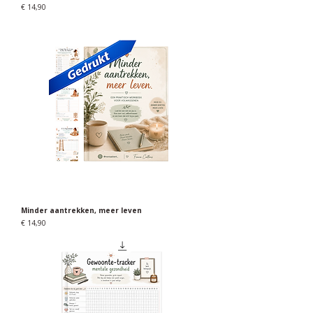
Prijs
€ 14,90
Minder aantrekken, meer leven
Prijs
€ 14,90