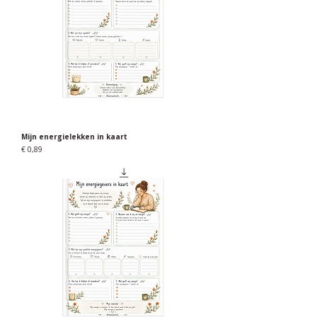
Mijn energielekken in kaart
Prijs
€ 0,89